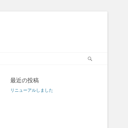
検
索
開
始
最近の投稿
リニューアルしました