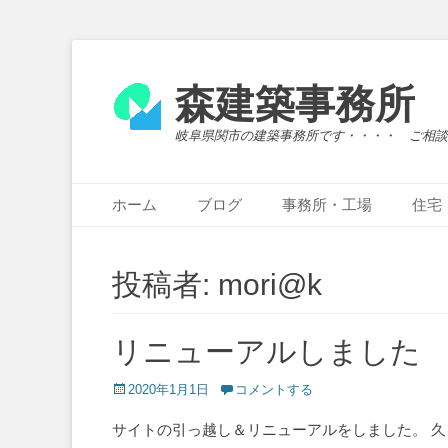
森建築事務所
岐阜県関市の建築事務所です・・・・ ご相談
メインメニュー
コ
ホーム
ブログ
事務所・工場
住宅
ン
テ
ン
投稿者:
mori@k
ツ
へ
ス
リニューアルしました
キ
ッ
投
2020年1月1日
コメントする
プ
稿
日
サイトの引っ越し＆リニューアルをしました。 久